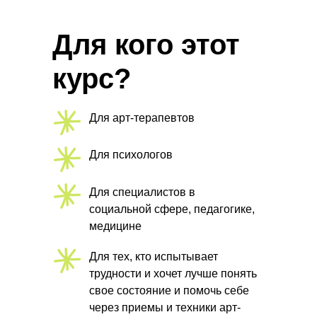
Что входит в
Для кого этот
курс?
2 вебинара: 1, 2 июля 19:00-20:30
курс?
мск
Сборник из 7 техник арт-терапии
Для арт-терапевтов
Краткое руководство по проведению
Для психологов
арт-терапевтической сессии
Для специалистов в
Сертификат
социальной сфере, педагогике,
медицине
Доступ к материалам курса 6
месяцев
Для тех, кто испытывает
трудности и хочет лучше понять
Чек-лист «Принципы
свое состояние и помочь себе
безопасной работы»
через приемы и техники арт-