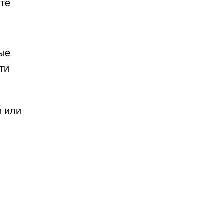
ите
ные
ти
й или