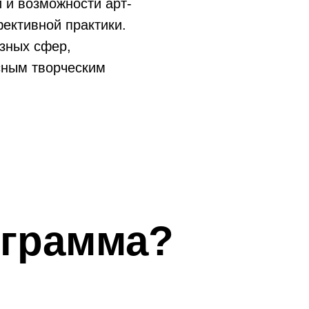
 и возможности арт-
ективной практики.
азных сфер,
сным творческим
ограмма
?