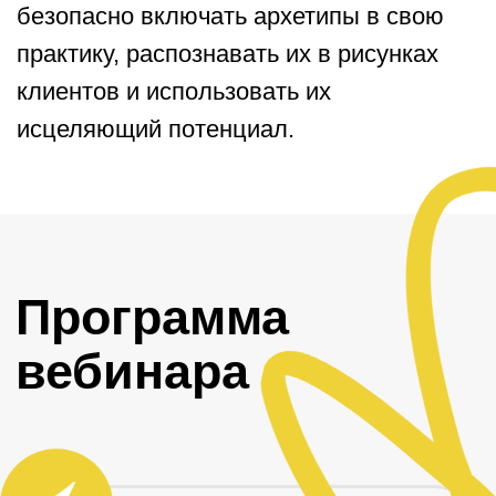
Понятие «архетип» и истоки
архетипической психологии
Модель психики по Юнгу
и место архетипов в ней