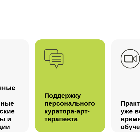
нные
Поддержку
нные
персонального
Практ
ские
куратора-арт-
уже в
ы и
терапевта
врем
ции
обуч