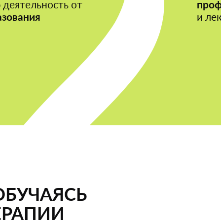
 деятельность от
проф
азования
и ле
ОБУЧАЯСЬ
ЕРАПИИ