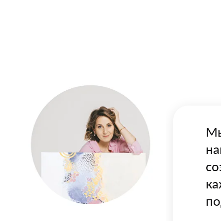
Мы
на
со
ка
по