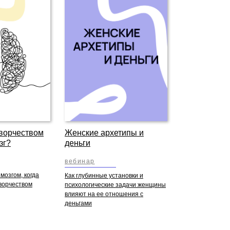
творчеством
Женские архетипы и
зг?
деньги
вебинар
мозгом, когда
Как глубинные установки и
ворчеством
психологические задачи женщины
влияют на ее отношения с
деньгами