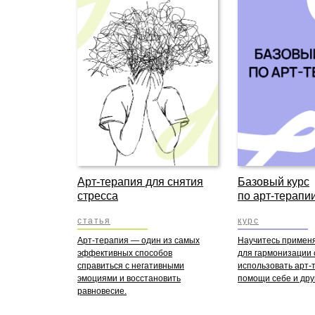
Арт-терапия для снятия
Базовый курс
стресса
по арт-терапи
статья
курс
Арт-терапия — один из самых
Научитесь применя
эффективных способов
для гармонизации 
справиться с негативными
использовать арт-
эмоциями и восстановить
помощи себе и дру
равновесие.