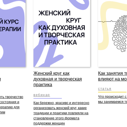
Женский круг как
Как занятия 
и
духовная и творческая
влияют на мо
практика
статья
вебинар
Что происходит с 
ть творчество
мы занимаемся т
состояния и
Как бережно, красиво и интересно
терапию для
организовать женский круг, какие
гим
традиции и практики повлияли на
становление этого формата
поддержки женщин