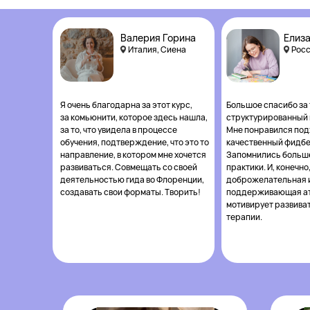
Валерия Горина
Елиз
Италия, Сиена
Росс
Я очень благодарна за этот курс,
Большое спасибо за
за комьюнити, которое здесь нашла,
структурированный 
за то, что увидела в процессе
Мне понравился под
обучения, подтверждение, что это то
качественный фидбе
направление, в котором мне хочется
Запомнились больше
развиваться. Совмещать со своей
практики. И, конечно
деятельностью гида во Флоренции,
доброжелательная 
создавать свои форматы. Творить!
поддерживающая ат
мотивирует развиват
терапии.