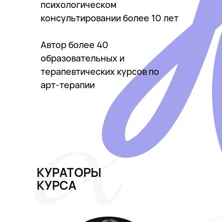
психологическом
консультировании более 10 лет
2 групповых занятия с арт-
●
терапевтом
по 2 часа каждое с
Автор более 40
отработкой техники (онлайн-
занятие)
образовательных и
Памятки, чек-листы, шаблоны
●
терапевтических курсов по
(все что пригодится для
арт-терапии
диагностики рисунка и занятий)
Сертификат
!
●
участника курса (
важно
: не дает право на
применение арт-терапии в
профессиональной деятельности)
Срок обучения с 10 сентября по 7
октября 2026
КУРАТОРЫ
КУРСА
20 000 руб.