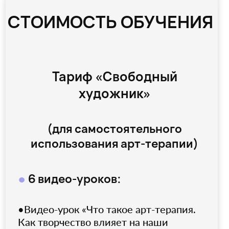
•Видео-урок «Методы и техники арт-
терапии»,
•Видео-урок «Задачи и приемы работы
арт-терапевта»,
•Видео-урок «Демо-сессия работы с
клиентом»,
•Видео-урок «Диагностика в арт-
терапии»,
•Видео-урок «Структура арт-
терапевтического занятия:
индивидуальные и групповые сессии»
•Видео-урок «Развитие практики арт-
терапевта».
12 техник арт-терапии
●
с
обратной связью куратора
(изотерапия, коллаж, работа с
пластилином)
•Техника «Контейнирующая мандала»
•Техника «Гармонизирующая мандала»
•Техника «Рисунок имени»