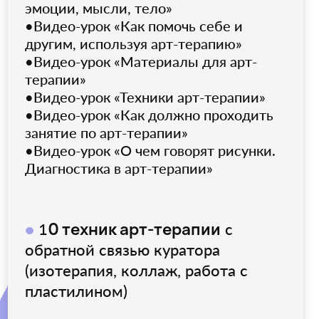
•Техника «Пейзажи эмоционального
состояния»
•Техника «Монотипия»
•Техника «Мое состояние» (пластилин)
•Техника «Коллаж ресурсов»
•Техника «Источник жизненных сил»
•Техника «Мой помощник»
•Техника «Личный герб»
•Техника «4 автопортрета»
•Техника «Текущее и желаемое»
2 задания на отработку техник арт-
●
терапии в паре
с другим участником
курса (онлайн)
1 задание на отработку арт-
●
терапевтической сессии с реальным
клиентом
и супервизия по нему
2 групповых занятия с куратором-
●
арт-терапевтом
по 2 часа каждое с
отработкой техники (онлайн-занятие)
Памятки, чек-листы
●
(все что
пригодится для работы с клиентом)
1 супервизия
●
и сессия «Вопрос-