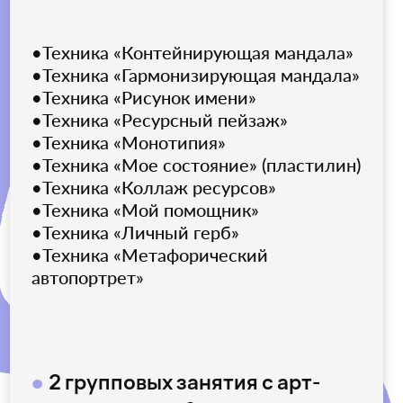
ответ»
Удостоверение
●
о повышении
квалификации
Возможность вступить
●
в сообщество
выпускников Академии арт-терапии и в
Лигу арт-терапевтов
Срок обучения с 10 сентября по 25
октября 2026
35 000 руб.
ПОСТУПИТЬ НА КУРС