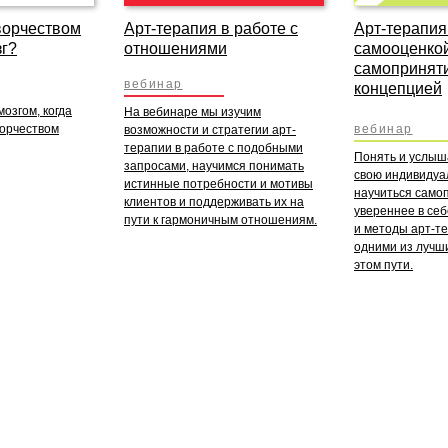
ворчеством
Арт-терапия в работе с
Арт-терапия
зг?
отношениями
самооценкой
самоприняти
вебинар
концепцией
мозгом, когда
На вебинаре мы изучим
орчеством
вебинар
возможности и стратегии арт-
терапии в работе с подобными
Понять и услыш
запросами, научимся понимать
свою индивидуа
истинные потребности и мотивы
научиться само
клиентов и поддерживать их на
увереннее в се
пути к гармоничным отношениям.
и методы арт-те
одними из лучш
этом пути.