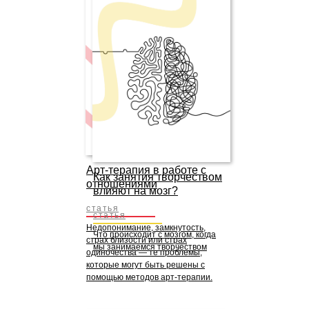
Арт-терапия в работе с
Как занятия творчеством
отношениями
влияют на мозг?
статья
статья
Недопонимание, замкнутость,
Что происходит с мозгом, когда
страх близости или страх
мы занимаемся творчеством
одиночества — те проблемы,
которые могут быть решены с
помощью методов арт-терапии.